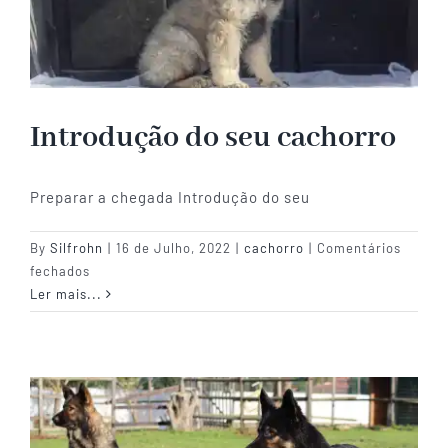
Introdução do seu cachorro
Preparar a chegada Introdução do seu
By
Silfrohn
|
16 de Julho, 2022
|
cachorro
|
Comentários
em
fechados
Introdução
Ler mais...
do
seu
cachorro