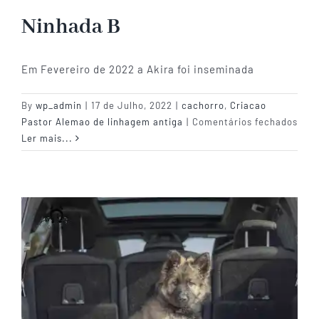
Ninhada B
Em Fevereiro de 2022 a Akira foi inseminada
By
wp_admin
|
17 de Julho, 2022
|
cachorro
,
Criacao
em
Pastor Alemao de linhagem antiga
|
Comentários fechados
Ninh
Ler mais...
B