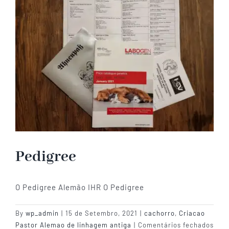
Linhagem
Antiga
Pedigree
O Pedigree Alemão IHR O Pedigree
By
wp_admin
|
15 de Setembro, 2021
|
cachorro
,
Criacao
em
Pastor Alemao de linhagem antiga
|
Comentários fechados