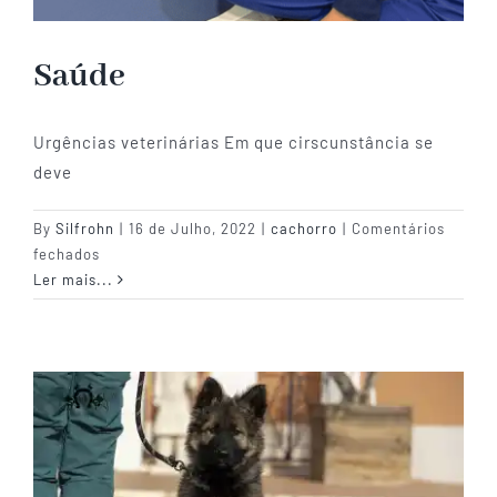
Saúde
Urgências veterinárias Em que cirscunstância se
deve
By
Silfrohn
|
16 de Julho, 2022
|
cachorro
|
Comentários
em
fechados
Saúde
Ler mais...