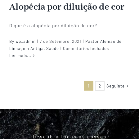
Alopécia por diluição de cor
O que é a alopécia por diluição de cor?
By
wp_admin
|
7 de Setembro, 2021
|
Pastor Alemão de
em
Linhagem Antiga
,
Saude
|
Comentários fechados
Alopécia
Ler mais...
por
diluição
de
cor
1
2
Seguinte
Descubra todas as nossas