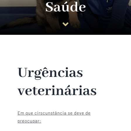
Saúde
Guia do Cachorro
Planos
Informações úteis
Urgências
veterinárias
Em que cirscunstância se deve de
preocupar: