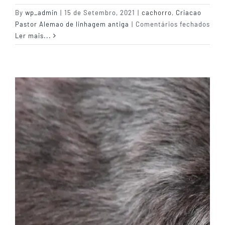
By
wp_admin
|
15 de Setembro, 2021
|
cachorro
,
Criacao
em
Pastor Alemao de linhagem antiga
|
Comentários fechados
Pedi
Ler mais...