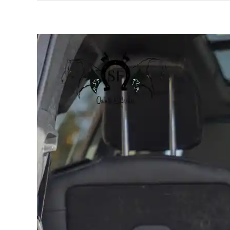
Puppy
Culture
By
Silfrohn