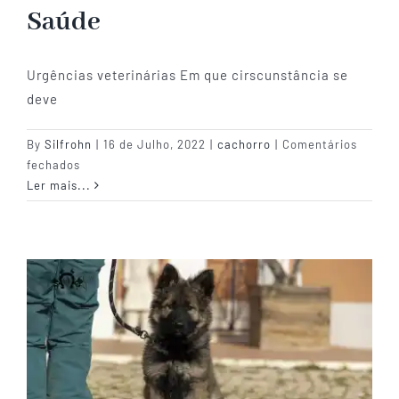
Saúde
Urgências veterinárias Em que cirscunstância se
deve
By
Silfrohn
|
16 de Julho, 2022
|
cachorro
|
Comentários
em
fechados
Saúde
Ler mais...