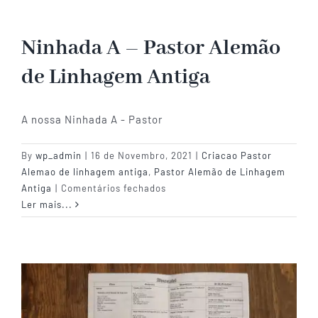
Ninhada A – Pastor Alemão
de Linhagem Antiga
A nossa Ninhada A - Pastor
By
wp_admin
|
16 de Novembro, 2021
|
Criacao Pastor
Alemao de linhagem antiga
,
Pastor Alemão de Linhagem
em
Antiga
|
Comentários fechados
Ninhada
Ler mais...
A
–
Pastor
Alemão
de
Linhagem
Antiga