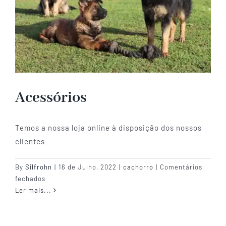
Guia do Cachorro
Planos
Acessórios
Informações úteis
Temos a nossa loja online à disposição dos nossos
clientes
By
Silfrohn
|
16 de Julho, 2022
|
cachorro
|
Comentários
em
fechados
Acessórios
Ler mais...