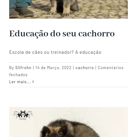
Educação do seu cachorro
Escola de cães ou treinador? A educação
By
Silfrohn
|
14 de Março, 2022
|
cachorro
|
Comentários
em
fechados
Educação
Ler mais...
do
seu
cachorro