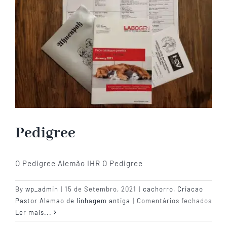
Pedigree
O Pedigree Alemão IHR O Pedigree
By
wp_admin
|
15 de Setembro, 2021
|
cachorro
,
Criacao
em
Pastor Alemao de linhagem antiga
|
Comentários fechados
Pedi
Ler mais...