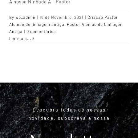
A nossa Ninhada A - Pastor
Guia do Cachorro
By
wp_admin
|
16 de Novembro, 2021
|
Criacao Pastor
Alemao de linhagem antiga
,
Pastor Alemão de Linhagem
Antiga
|
0 comentários
Planos
Ler mais...
Informações úteis
Descubra todas as nossas
novidade, subscreva a nossa