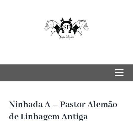
Skip
to
content
Togg
Navi
Home
Ninhada A – Pastor Alemão
Os nossos Cães
de Linhagem Antiga
Pastor Alemão de Linhagem Antiga