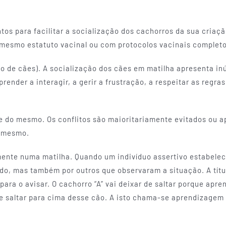
os para facilitar a socialização dos cachorros da sua criaç
 mesmo estatuto vacinal ou com protocolos vacinais completo
o de cães). A socialização dos cães em matilha apresenta i
prender a interagir, a gerir a frustração, a respeitar as regr
de do mesmo. Os conflitos são maioritariamente evitados ou a
o mesmo.
mente numa matilha. Quando um indivíduo assertivo estabele
ido, mas também por outros que observaram a situação. A tít
 para o avisar. O cachorro “A” vai deixar de saltar porque apr
e saltar para cima desse cão. A isto chama-se aprendizagem 