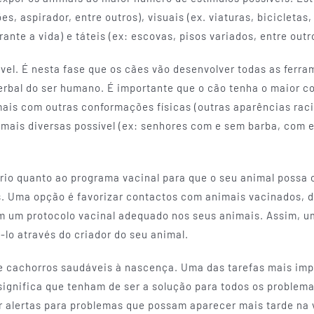
s, aspirador, entre outros), visuais (ex. viaturas, bicicletas,
nte a vida) e táteis (ex: escovas, pisos variados, entre outr
sível. É nesta fase que os cães vão desenvolver todas as fer
rbal do ser humano. É importante que o cão tenha o maior co
s com outras conformações físicas (outras aparências raci
o mais diversas possível (ex: senhores com e sem barba, com
rio quanto ao programa vacinal para que o seu animal possa
s. Uma opção é favorizar contactos com animais vacinados,
m um protocolo vacinal adequado nos seus animais. Assim, um
-lo através do criador do seu animal.
de cachorros saudáveis à nascença. Uma das tarefas mais im
significa que tenham de ser a solução para todos os problema
r alertas para problemas que possam aparecer mais tarde na 