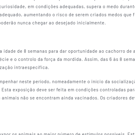
 curiosidade, em condições adequadas, supera o medo durante
adequado, aumentando o risco de serem criados medos que fi
 poderão nunca chegar ao desejado inicialmente.
a idade de 8 semanas para dar oportunidade ao cachorro de 
cie e o controlo da força da mordida. Assim, das 6 às 8 sem
ização intraespecífica.
penhar neste período, nomeadamente o início da socializaçã
 Esta exposição deve ser feita em condições controladas par
s animais não se encontram ainda vacinados. Os criadores d
xpor os animais ao maior número de estímulos possíveis. Est