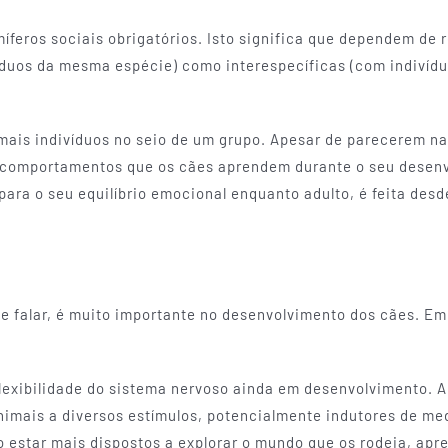
feros sociais obrigatórios. Isto significa que dependem de r
víduos da mesma espécie) como interespecíficas (com indiví
 mais indivíduos no seio de um grupo. Apesar de parecerem nat
e comportamentos que os cães aprendem durante o seu desen
ara o seu equilíbrio emocional enquanto adulto, é feita des
ve falar, é muito importante no desenvolvimento dos cães. Em 
lexibilidade do sistema nervoso ainda em desenvolvimento. A
imais a diversos estímulos, potencialmente indutores de me
vão estar mais dispostos a explorar o mundo que os rodeia, ap