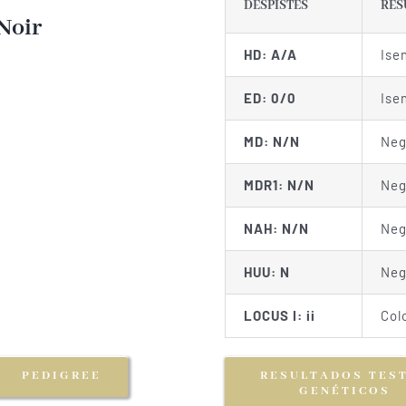
DESPISTES
RES
Noir
HD: A/A
Ise
ED: 0/0
Ise
MD: N/N
Neg
MDR1: N/N
Neg
NAH: N/N
Neg
HUU: N
Neg
LOCUS I: ii
Col
PEDIGREE
RESULTADOS TES
GENÉTICOS