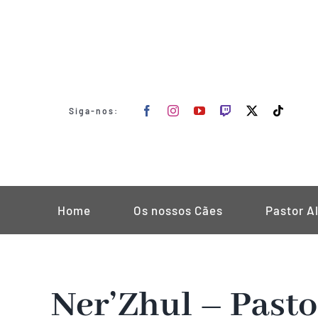
Skip
to
content
Siga-nos:
Home
Os nossos Cães
Pastor A
Ner’Zhul – Past