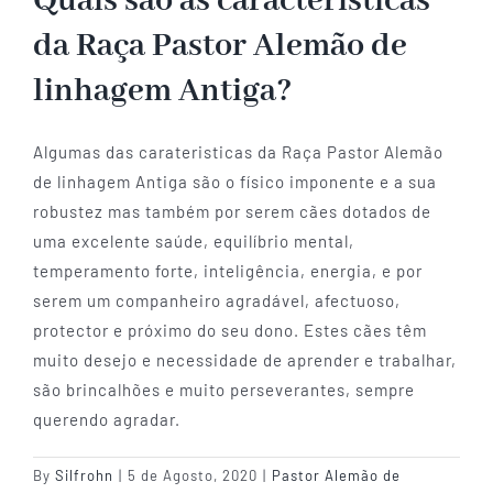
Quais são as caracteristicas
da Raça Pastor Alemão de
Guia do Cachorro
linhagem Antiga?
Planos
Algumas das carateristicas da Raça Pastor Alemão
de linhagem Antiga são o físico imponente e a sua
Informações úteis
robustez mas também por serem cães dotados de
uma excelente saúde, equilíbrio mental,
temperamento forte, inteligência, energia, e por
serem um companheiro agradável, afectuoso,
protector e próximo do seu dono. Estes cães têm
muito desejo e necessidade de aprender e trabalhar,
são brincalhões e muito perseverantes, sempre
querendo agradar.
By
Silfrohn
|
5 de Agosto, 2020
|
Pastor Alemão de