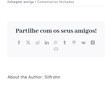
em
linhagem antiga
|
Comentários fechados
Quais
são
as
caracteristicas
Partilhe com os seus amigos!
da
Raça
Pastor
Facebook
X
Reddit
LinkedIn
WhatsApp
Tumblr
Pinterest
Vk
Xing
Alemão
Email
(necessário
de
mas
linhagem
não
publicado)
Antiga?
About the Author:
Silfrohn