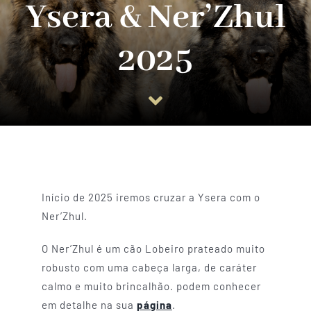
Ysera & Ner’Zhul
Guia do Cachorro
2025
Planos
Informações úteis
Início de 2025 iremos cruzar a Ysera com o
Ner’Zhul.
O Ner’Zhul é um cão Lobeiro prateado muito
robusto com uma cabeça larga, de caráter
calmo e muito brincalhão. podem conhecer
em detalhe na sua
página
.