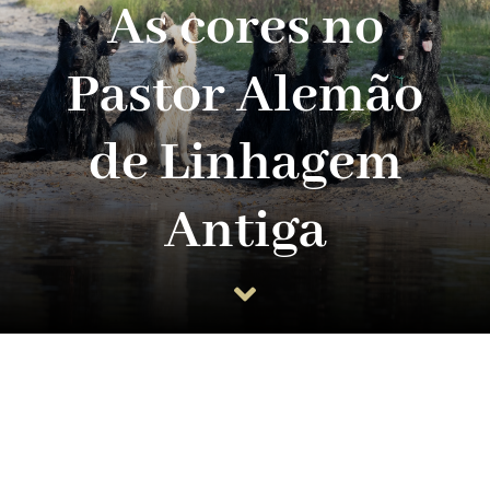
As cores no
Guia do Cachorro
Pastor Alemão
Planos
de Linhagem
Informações úteis
Antiga